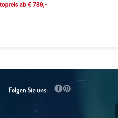
topreis ab €
739
,-
Folgen Sie uns: